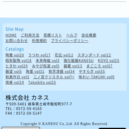
Site Map
HOME
ご利用方法
見積リスト
ヘルプ
会社概要
お問い合わせ
利用規約
プライバシーポリシー
Catalogs
陶雅 vol20
うつわ vol17
花伝 vol12
スタンダード vol12
昭和製陶 vol18
未来陶磁 vol3
強化磁器KANESU
KOYO vol25
ときわ vol29
みやび街道 vol5
器蔵 vol13
まごころ vol37
器望 vol5
陶里 vol31
割烹漆器 vol34
やすらぎ vol35
和美作日 vol3
二ノ宮クリスタル vol7+
味わい TAKUMI vol9
用美 vol19
Takebito vol25
株式会社 カネス
〒509-5401 岐阜県土岐市駄知町977-7
TEL：0572-59-4165
FAX：0572-59-5147
Copyright © KANESU Co.,Ltd. All Rights Reserved.