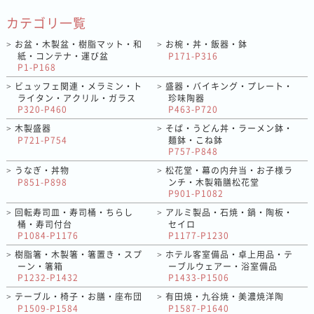
カテゴリ一覧
お盆・木製盆・樹脂マット・和
お椀・丼・飯器・鉢
>
>
紙・コンテナ・運び盆
P171-P316
P1-P168
ビュッフェ関連・メラミン・ト
盛器・バイキング・プレート・
>
>
ライタン・アクリル・ガラス
珍味陶器
P320-P460
P463-P720
木製盛器
そば・うどん丼・ラーメン鉢・
>
>
P721-P754
麺鉢・こね鉢
P757-P848
うなぎ・丼物
松花堂・幕の内弁当・お子様ラ
>
>
P851-P898
ンチ・木製箱膳松花堂
P901-P1082
回転寿司皿・寿司桶・ちらし
アルミ製品・石焼・鍋・陶板・
>
>
桶・寿司付台
セイロ
P1084-P1176
P1177-P1230
樹脂箸・木製箸・箸置き・スプ
ホテル客室備品・卓上用品・テ
>
>
ーン・箸箱
ーブルウェアー・浴室備品
P1232-P1432
P1433-P1506
テーブル・椅子・お膳・座布団
有田焼・九谷焼・美濃焼洋陶
>
>
P1509-P1584
P1587-P1640