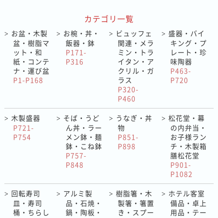
カテゴリ一覧
お盆・木製
お椀・丼・
ビュッフェ
盛器・バイ
>
>
>
>
盆・樹脂マ
飯器・鉢
関連・メラ
キング・プ
ット・和
P171-
ミン・トラ
レート・珍
紙・コンテ
P316
イタン・ア
味陶器
ナ・運び盆
クリル・ガ
P463-
P1-P168
ラス
P720
P320-
P460
木製盛器
そば・うど
うなぎ・丼
松花堂・幕
>
>
>
>
P721-
ん丼・ラー
物
の内弁当・
P754
メン鉢・麺
P851-
お子様ラン
鉢・こね鉢
P898
チ・木製箱
P757-
膳松花堂
P848
P901-
P1082
回転寿司
アルミ製
樹脂箸・木
ホテル客室
>
>
>
>
皿・寿司
品・石焼・
製箸・箸置
備品・卓上
桶・ちらし
鍋・陶板・
き・スプー
用品・テー