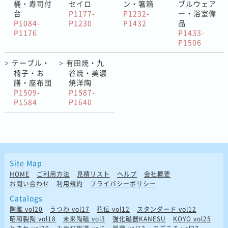
桶・寿司付
セイロ
ン・箸箱
ブルウェア
台
P1177-
P1232-
ー・浴室備
P1084-
P1230
P1432
品
P1176
P1433-
P1506
テーブル・
有田焼・九
>
>
椅子・お
谷焼・美濃
膳・座布団
焼洋陶
P1509-
P1587-
P1584
P1640
Site Map
HOME
ご利用方法
見積リスト
ヘルプ
会社概要
お問い合わせ
利用規約
プライバシーポリシー
Catalogs
陶雅 vol20
うつわ vol17
花伝 vol12
スタンダード vol12
昭和製陶 vol18
未来陶磁 vol3
強化磁器KANESU
KOYO vol25